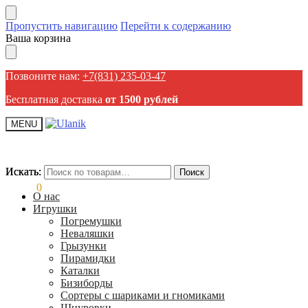
Пропустить навигацию
Перейти к содержанию
Ваша корзина
Позвоните нам:
+7(831) 235-03-47
Бесплатная доставка
от 1500 рублей
MENU
Искать:
Искать:
Поиск
Поиск
0,00
₽
0
О нас
Игрушки
Погремушки
Неваляшки
Грызунки
Пирамидки
Каталки
Бизиборды
Сортеры с шариками и гномиками
Шнуровки