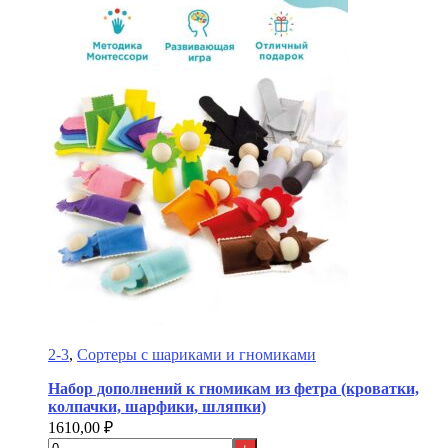
2-3
,
Сортеры с шариками и гномиками
Набор дополнений к гномикам из фетра (кроватки,
колпачки, шарфики, шляпки)
1610,00
₽