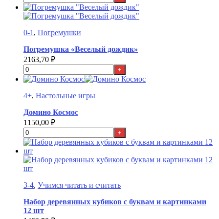
0-1
,
Погремушки
Погремушка «Веселый дождик»
2163,70
₽
+
4+
,
Настольные игры
Домино Космос
1150,00
₽
+
3-4
,
Учимся читать и считать
Набор деревянных кубиков с буквам и картинками
12 шт