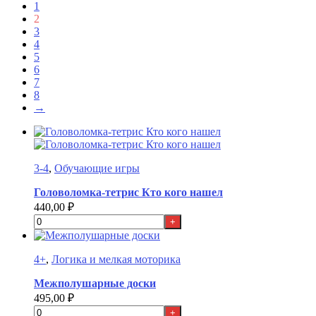
1
2
3
4
5
6
7
8
→
3-4
,
Обучающие игры
Головоломка-тетрис Кто кого нашел
440,00
₽
+
4+
,
Логика и мелкая моторика
Межполушарные доски
495,00
₽
+