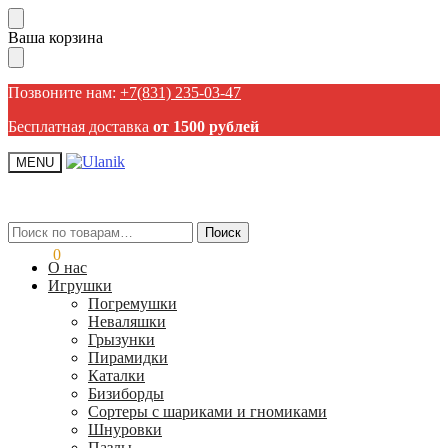
Пропустить
Перейти
Ваша корзина
навигацию
к
содержанию
Позвоните нам:
+7(831) 235-03-47
Бесплатная доставка
от 1500 рублей
MENU
Искать:
Искать:
Поиск
Поиск
0,00
₽
0
О нас
Игрушки
Погремушки
Неваляшки
Грызунки
Пирамидки
Каталки
Бизиборды
Сортеры с шариками и гномиками
Шнуровки
Пазлы