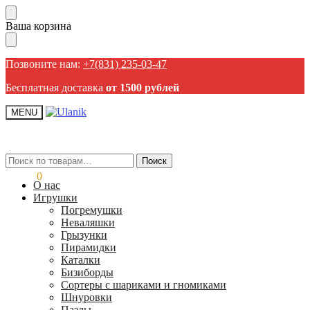
Пропустить
Перейти
Ваша корзина
навигацию
к
содержанию
Позвоните нам:
+7(831) 235-03-47
Бесплатная доставка
от 1500 рублей
MENU
Искать:
Искать:
Поиск
Поиск
0,00
₽
0
О нас
Игрушки
Погремушки
Неваляшки
Грызунки
Пирамидки
Каталки
Бизиборды
Сортеры с шариками и гномиками
Шнуровки
Пазлы