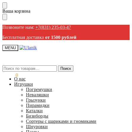
Пропустить
Перейти
Ваша корзина
навигацию
к
содержанию
Позвоните нам:
+7(831) 235-03-47
Бесплатная доставка
от 1500 рублей
MENU
Искать:
Искать:
Поиск
Поиск
0,00
₽
0
О нас
Игрушки
Погремушки
Неваляшки
Грызунки
Пирамидки
Каталки
Бизиборды
Сортеры с шариками и гномиками
Шнуровки
Пазлы