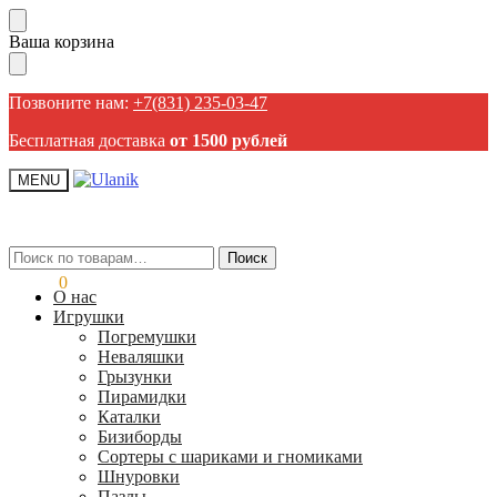
Пропустить
Перейти
Ваша корзина
навигацию
к
содержанию
Позвоните нам:
+7(831) 235-03-47
Бесплатная доставка
от 1500 рублей
MENU
Искать:
Искать:
Поиск
Поиск
0,00
₽
0
О нас
Игрушки
Погремушки
Неваляшки
Грызунки
Пирамидки
Каталки
Бизиборды
Сортеры с шариками и гномиками
Шнуровки
Пазлы