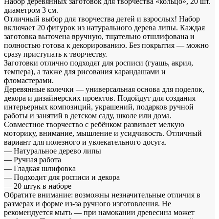
Набор деревянных заготовок для творчества «кольцо», 20 шт.
диаметром 3 см.
Отличный выбор для творчества детей и взрослых! Набор
включает 20 фигурок из натурального дерева липы. Каждая
заготовка выточена вручную, тщательно отшлифована и
полностью готова к декорированию. Без покрытия — можно
сразу приступать к творчеству.
Заготовки отлично подходят для росписи (гуашь, акрил,
темпера), а также для рисования карандашами и
фломастерами.
Деревянные колечки — универсальная основа для поделок,
декора и дизайнерских проектов. Подойдут для создания
интерьерных композиций, украшений, подарков ручной
работы и занятий в детском саду, школе или дома.
Совместное творчество с ребёнком развивает мелкую
моторику, внимание, мышление и усидчивость. Отличный
вариант для полезного и увлекательного досуга.
— Натуральное дерево липы
— Ручная работа
— Гладкая шлифовка
— Подходит для росписи и декора
— 20 штук в наборе
Обратите внимание: возможны незначительные отличия в
размерах и форме из-за ручного изготовления. Не
рекомендуется мыть — при намокании древесина может