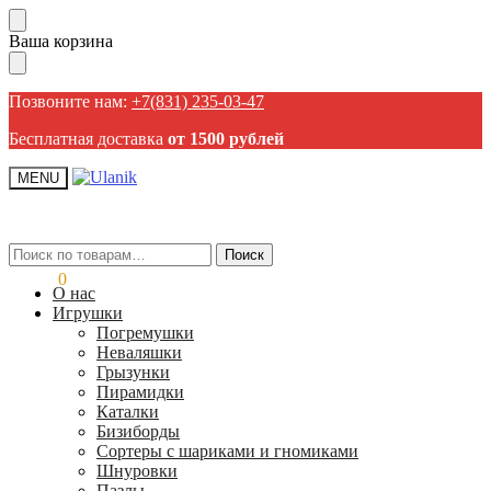
Пропустить
Перейти
Ваша корзина
навигацию
к
содержанию
Позвоните нам:
+7(831) 235-03-47
Бесплатная доставка
от 1500 рублей
MENU
Искать:
Искать:
Поиск
Поиск
0,00
₽
0
О нас
Игрушки
Погремушки
Неваляшки
Грызунки
Пирамидки
Каталки
Бизиборды
Сортеры с шариками и гномиками
Шнуровки
Пазлы