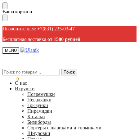
Пропустить
Перейти
Ваша корзина
навигацию
к
содержанию
Позвоните нам:
+7(831) 235-03-47
Бесплатная доставка
от 1500 рублей
MENU
Искать:
Искать:
Поиск
Поиск
0,00
₽
0
О нас
Игрушки
Погремушки
Неваляшки
Грызунки
Пирамидки
Каталки
Бизиборды
Сортеры с шариками и гномиками
Шнуровки
Пазлы