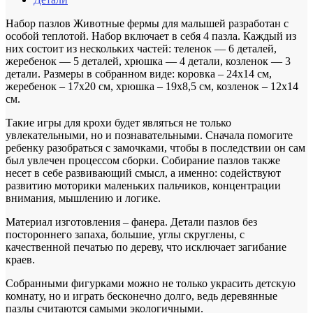
Набор пазлов Животные фермы для малышей разработан с
особой теплотой. Набор включает в себя 4 пазла. Каждый из
них состоит из нескольких частей: теленок — 6 деталей,
жеребенок — 5 деталей, хрюшка — 4 детали, козленок — 3
детали. Размеры в собранном виде: коровка – 24х14 см,
жеребенок – 17х20 см, хрюшка – 19х8,5 см, козленок – 12х14
см.
Такие игры для крохи будет являться не только
увлекательными, но и познавательными. Сначала помогите
ребенку разобраться с замочками, чтобы в последствии он сам
был увлечен процессом сборки. Собирание пазлов также
несет в себе развивающий смысл, а именно: содействуют
развитию моторики маленьких пальчиков, концентрации
внимания, мышлению и логике.
Материал изготовления – фанера. Детали пазлов без
постороннего запаха, большие, углы скруглены, с
качественной печатью по дереву, что исключает загибание
краев.
Собранными фигурками можно не только украсить детскую
комнату, но и играть бесконечно долго, ведь деревянные
пазлы считаются самыми экологичными.