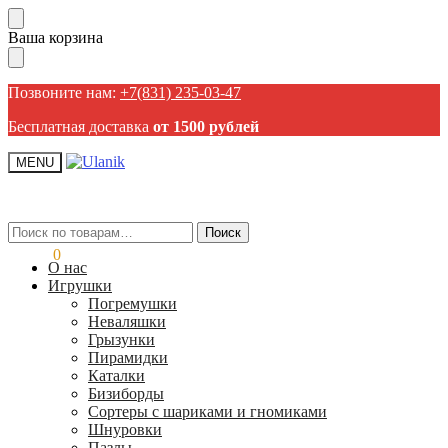
Пропустить
Перейти
Ваша корзина
навигацию
к
содержанию
Позвоните нам:
+7(831) 235-03-47
Бесплатная доставка
от 1500 рублей
MENU
Искать:
Искать:
Поиск
Поиск
0,00
₽
0
О нас
Игрушки
Погремушки
Неваляшки
Грызунки
Пирамидки
Каталки
Бизиборды
Сортеры с шариками и гномиками
Шнуровки
Пазлы