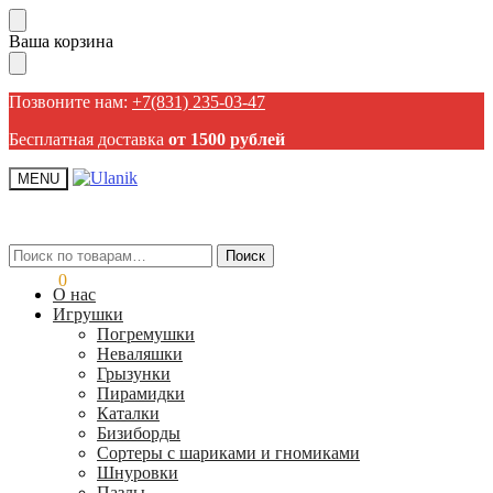
Пропустить
Перейти
Ваша корзина
навигацию
к
содержанию
Позвоните нам:
+7(831) 235-03-47
Бесплатная доставка
от 1500 рублей
MENU
Искать:
Искать:
Поиск
Поиск
0,00
₽
0
О нас
Игрушки
Погремушки
Неваляшки
Грызунки
Пирамидки
Каталки
Бизиборды
Сортеры с шариками и гномиками
Шнуровки
Пазлы