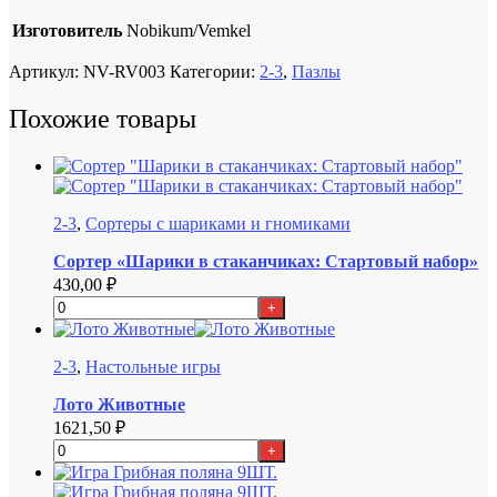
Изготовитель
Nobikum/Vemkel
Артикул:
NV-RV003
Категории:
2-3
,
Пазлы
Похожие товары
2-3
,
Сортеры с шариками и гномиками
Сортер «Шарики в стаканчиках: Стартовый набор»
430,00
₽
+
2-3
,
Настольные игры
Лото Животные
1621,50
₽
+