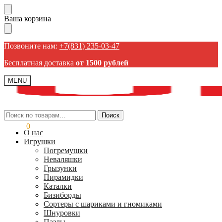
Пропустить
Перейти
Ваша корзина
навигацию
к
содержанию
Позвоните нам:
+7(831) 235-03-47
Бесплатная доставка
от 1500 рублей
MENU
Искать:
Искать:
Поиск
Поиск
0,00
₽
0
О нас
Игрушки
Погремушки
Неваляшки
Грызунки
Пирамидки
Каталки
Бизиборды
Сортеры с шариками и гномиками
Шнуровки
Пазлы