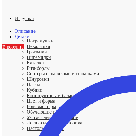
Игрушки
Описание
Детали
Погремушки
Неваляшки
В корзину
Грызунки
Пирамидки
Каталки
Бизиборды
Сортеры с шариками и гномиками
Шнуровки
Пазлы
Кубики
Конструкторы и балансиры
Цвет и форма
Ролевые игры
Обучающие игры
Учимся читать и считать
Логика и мелкая моторика
Настольные игры