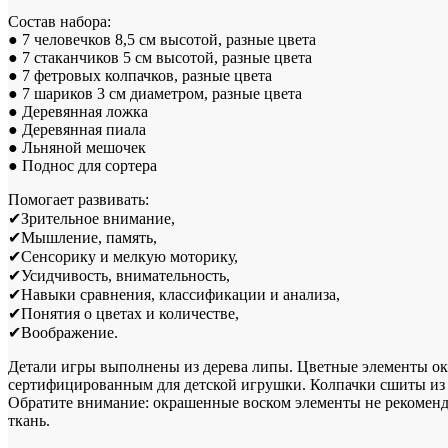
Состав набора:
● 7 человечков 8,5 см высотой, разные цвета
● 7 стаканчиков 5 см высотой, разные цвета
● 7 фетровых колпачков, разные цвета
● 7 шариков 3 см диаметром, разные цвета
● Деревянная ложка
● Деревянная пиала
● Льняной мешочек
● Поднос для сортера
Помогает развивать:
✔Зрительное внимание,
✔Мышление, память,
✔Cенсорику и мелкую моторику,
✔Усидчивость, внимательность,
✔Навыки сравнения, классификации и анализа,
✔Понятия о цветах и количестве,
✔Воображение.
Детали игры выполнены из дерева липы. Цветные элементы о
сертифицированным для детской игрушки. Колпачки сшиты из 
Обратите внимание: окрашенные воском элементы не рекоменд
ткань.