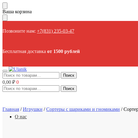
Пропустить
Перейти
Ваша корзина
навигацию
к
содержанию
Позвоните нам:
+7(831) 235-03-47
Бесплатная доставка
от 1500 рублей
Искать:
Поиск
0,00
₽
0
Искать:
Поиск
Главная
/
Игрушки
/
Сортеры с шариками и гномиками
/
Сортер
О нас