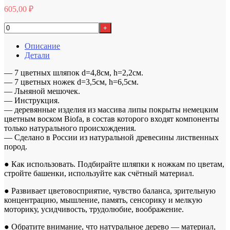
605,00
₽
+
Описание
Детали
— 7 цветных шляпок d=4,8см, h=2,2см.
— 7 цветных ножек d=3,5см, h=6,5см.
— Льняной мешочек.
— Инструкция.
— деревянные изделия из массива липы покрыты немецким
цветным воском Biofa, в состав которого входят компоненты
только натурального происхождения.
— Сделано в России из натуральной древесины лиственных
пород.
● Как использовать. Подбирайте шляпки к ножкам по цветам,
стройте башенки, используйте как счётный материал.
● Развивает цветовосприятие, чувство баланса, зрительную
концентрацию, мышление, память, сенсорику и мелкую
моторику, усидчивость, трудолюбие, воображение.
● Обратите внимание, что натуральное дерево — материал,