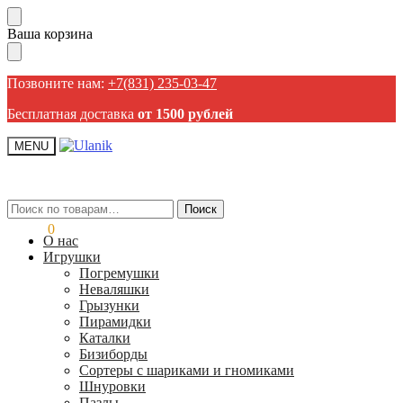
Пропустить
Перейти
Ваша корзина
навигацию
к
содержанию
Позвоните нам:
+7(831) 235-03-47
Бесплатная доставка
от 1500 рублей
MENU
Искать:
Искать:
Поиск
Поиск
0,00
₽
0
О нас
Игрушки
Погремушки
Неваляшки
Грызунки
Пирамидки
Каталки
Бизиборды
Сортеры с шариками и гномиками
Шнуровки
Пазлы