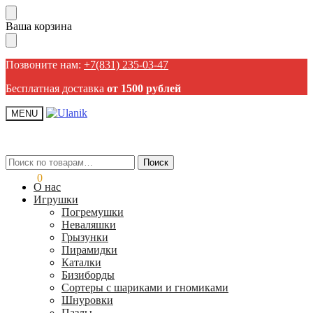
Пропустить
Перейти
Ваша корзина
навигацию
к
содержанию
Позвоните нам:
+7(831) 235-03-47
Бесплатная доставка
от 1500 рублей
MENU
Искать:
Искать:
Поиск
Поиск
0,00
₽
0
О нас
Игрушки
Погремушки
Неваляшки
Грызунки
Пирамидки
Каталки
Бизиборды
Сортеры с шариками и гномиками
Шнуровки
Пазлы