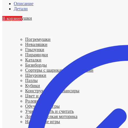
Описание
Детали
Игрушки
В корзину
Погремушки
Неваляшки
Грызунки
Пирамидки
Каталки
Бизиборды
Сортеры с шариками и гномиками
Шнуровки
Пазлы
Кубики
Конструкторы и балансиры
Цвет и форма
Ролевые игры
Обучающие игры
Учимся читать и считать
Логика и мелкая моторика
Настольные игры