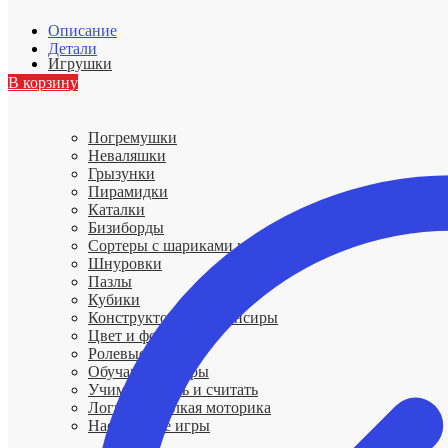
Описание
Детали
Игрушки
В корзину
Погремушки
Неваляшки
Грызунки
Пирамидки
Каталки
Бизиборды
Сортеры с шариками и гномиками
Шнуровки
Пазлы
Кубики
Конструкторы и балансиры
Цвет и форма
Ролевые игры
Обучающие игры
Учимся читать и считать
Логика и мелкая моторика
Настольные игры